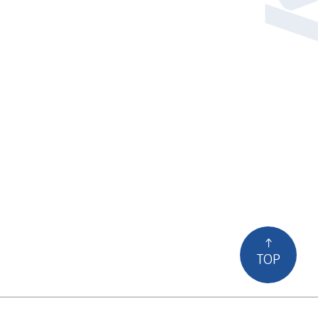
↑
TOP